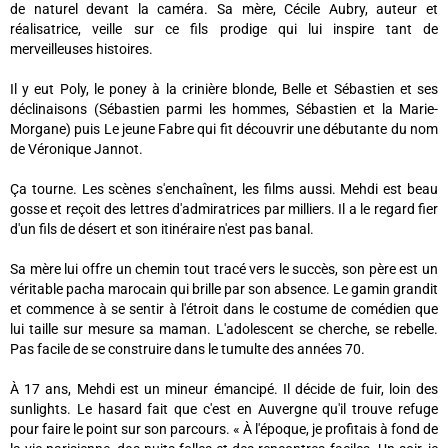
de naturel devant la caméra. Sa mère, Cécile Aubry, auteur et
réalisatrice, veille sur ce fils prodige qui lui inspire tant de
merveilleuses histoires.
Il y eut Poly, le poney à la crinière blonde, Belle et Sébastien et ses
déclinaisons (Sébastien parmi les hommes, Sébastien et la Marie-
Morgane) puis Le jeune Fabre qui fit découvrir une débutante du nom
de Véronique Jannot.
Ça tourne. Les scènes s'enchaînent, les films aussi. Mehdi est beau
gosse et reçoit des lettres d'admiratrices par milliers. Il a le regard fier
d'un fils de désert et son itinéraire n'est pas banal.
Sa mère lui offre un chemin tout tracé vers le succès, son père est un
véritable pacha marocain qui brille par son absence. Le gamin grandit
et commence à se sentir à l'étroit dans le costume de comédien que
lui taille sur mesure sa maman. L'adolescent se cherche, se rebelle.
Pas facile de se construire dans le tumulte des années 70.
À 17 ans, Mehdi est un mineur émancipé. Il décide de fuir, loin des
sunlights. Le hasard fait que c'est en Auvergne qu'il trouve refuge
pour faire le point sur son parcours. « À l'époque, je profitais à fond de