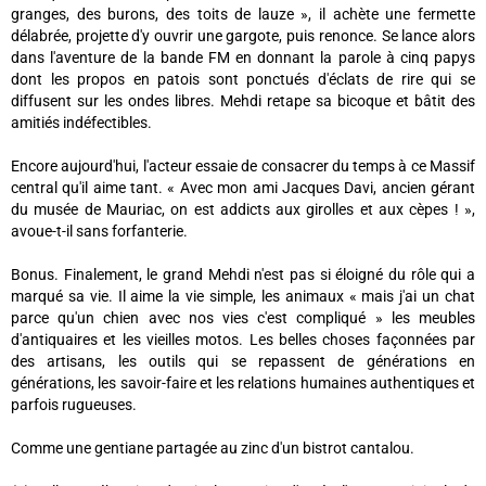
granges, des burons, des toits de lauze », il achète une fermette
délabrée, projette d'y ouvrir une gargote, puis renonce. Se lance alors
dans l'aventure de la bande FM en donnant la parole à cinq papys
dont les propos en patois sont ponctués d'éclats de rire qui se
diffusent sur les ondes libres. Mehdi retape sa bicoque et bâtit des
amitiés indéfectibles.
Encore aujourd'hui, l'acteur essaie de consacrer du temps à ce Massif
central qu'il aime tant. « Avec mon ami Jacques Davi, ancien gérant
du musée de Mauriac, on est addicts aux girolles et aux cèpes ! »,
avoue-t-il sans forfanterie.
Bonus. Finalement, le grand Mehdi n'est pas si éloigné du rôle qui a
marqué sa vie. Il aime la vie simple, les animaux « mais j'ai un chat
parce qu'un chien avec nos vies c'est compliqué » les meubles
d'antiquaires et les vieilles motos. Les belles choses façonnées par
des artisans, les outils qui se repassent de générations en
générations, les savoir-faire et les relations humaines authentiques et
parfois rugueuses.
Comme une gentiane partagée au zinc d'un bistrot cantalou.