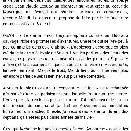
la vie parisienne, des nuits folles et des rencontres faciles. Un soir, je
croise Jean-Claude Leguay, un chanteur qui veut créer, au coeur de
l'Auvergne, un festival qui réunirait artistes et créateurs »,
raconte Mehdi. Le copain lui propose de faire partie de l'aventure
comme assistant. Banco !
On/Off. « Le Cantal m'est toujours apparu comme un Eldorado
sauvage, riche en promesses d'aventures, une terre qui se livre peu à
peu comme les gens qu'elle abrite ». L'adolescent débarque en plein
été dans la cité médiévale de Salers. Il y a les parfums des fleurs des
estives, les puys majestueux, la beauté des vieilles pierres. « Et puis il y
a l'hiver, et là j'ai compris ce que ça voulait dire : vivre en Auvergne ! »,
lance-t-il en riant. Malgré le froid, Mehdi tient bon. Il ne veut plus
entendre parler de Sébastien, ne veut plus être comédien.
À Salers, le rôle d'assistant lui convient tout à fait. « Cette échappée
m'a sauvé d'une vie parisienne dans laquelle j'aurais pu me perdre.
L'Auvergne m'a remis les pieds sur terre. J'ai redécouvert le b.a.-ba
des métiers du cinéma et j'ai fait en Auvergne des rencontres
humaines formidables. Dites-le, j'ai vécu dans le Cantal durant dix-
sept ans, ça a été les plus belles années de ma vie ».
C'est que Mehdi ne fait pas les choses à demi. Amoureux « des vieilles