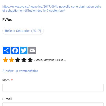
https://www.pvp.ca/nouvelles/2017/09/la-nouvelle-serie-danimation-belle-
et-sebastien-en-diffusion-des-le-9-septembre/
PVP.ca
Belle et Sébastien (2017)
Partager
Facebook
Twitter
Email
5
votes. Moyenne
1.8
sur 5.
Ajouter un commentaire
Nom
E-mail