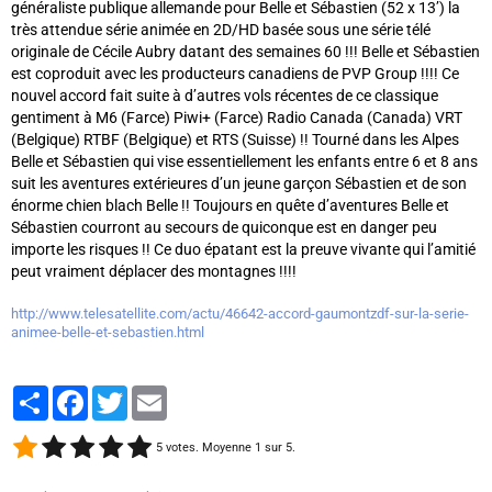
généraliste publique allemande pour Belle et Sébastien (52 x 13’) la
très attendue série animée en 2D/HD basée sous une série télé
originale de Cécile Aubry datant des semaines 60 !!! Belle et Sébastien
est coproduit avec les producteurs canadiens de PVP Group !!!! Ce
nouvel accord fait suite à d’autres vols récentes de ce classique
gentiment à M6 (Farce) Piwi+ (Farce) Radio Canada (Canada) VRT
(Belgique) RTBF (Belgique) et RTS (Suisse) !! Tourné dans les Alpes
Belle et Sébastien qui vise essentiellement les enfants entre 6 et 8 ans
suit les aventures extérieures d’un jeune garçon Sébastien et de son
énorme chien blach Belle !! Toujours en quête d’aventures Belle et
Sébastien courront au secours de quiconque est en danger peu
importe les risques !! Ce duo épatant est la preuve vivante qui l’amitié
peut vraiment déplacer des montagnes !!!!
http://www.telesatellite.com/actu/46642-accord-gaumontzdf-sur-la-serie-
animee-belle-et-sebastien.html
Partager
Facebook
Twitter
Email
5
votes. Moyenne
1
sur 5.